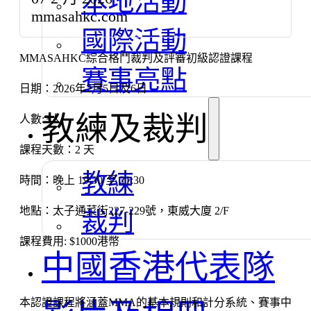
mmasahkc.com
國際活動
MMASAHKC綜合格鬥裁判及評審初級認證課程
賽事亮點
日期：2026年2月5日及6日
教練及裁判
人數:3人
課程天數：2 天
教練
時間：晚上 19:30 至 21:30
裁判
地點：太子通菜街227-229號，東威大廈 2/F
課程費用: $1000港幣
中國香港代表隊
本認證課程將涵蓋MMA的基本規則和計分系統、賽事中