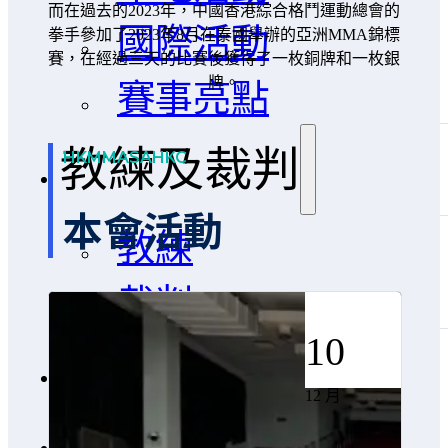
而在過去的2023年，中國香港綜合格鬥運動總會的
國際活動
拳手參加了2023年8月在泰國舉辦的亞洲MMA錦標
賽，在經過三天的比賽後獲得了一枚銅牌和一枚銀
賽事亮點
牌。
教練及裁判
HKMMASAHKC
本會活動
教練
裁判
中國香港代表隊
10
12 月
影片及相冊