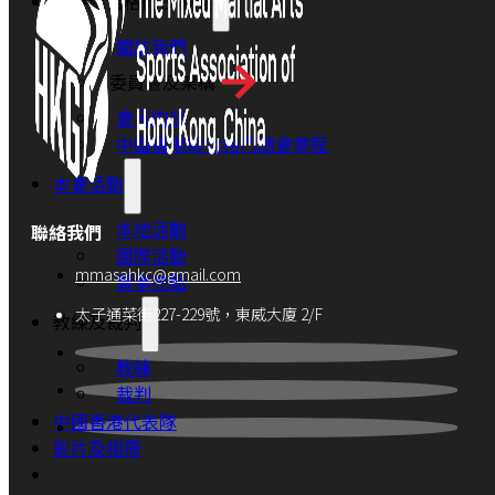
香港綜合格鬥技發展
關於我們
委員會及架構
會長的話
中國香港綜合格鬥總會章程
本會活動
本地活動
聯絡我們
國際活動
mmasahkc@gmail.com
賽事亮點
太子通菜街227-229號，東威大廈 2/F
教練及裁判
教練
裁判
中國香港代表隊
影片及相冊