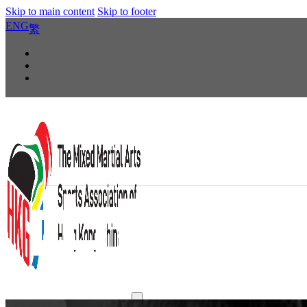
Skip to main content
Skip to footer
ENG
繁
中國香